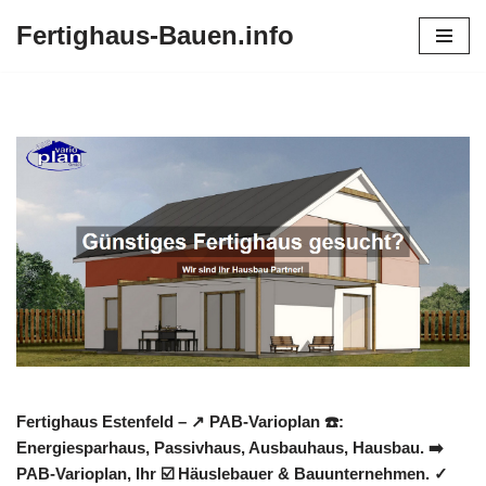
Fertighaus-Bauen.info
Zum
Inhalt
springen
Fertighaus Estenfeld – ↗️ PAB-Varioplan ☎️:
Energiesparhaus, Passivhaus, Ausbauhaus, Hausbau. ➡️
PAB-Varioplan, Ihr ☑️ Häuslebauer & Bauunternehmen. ✓