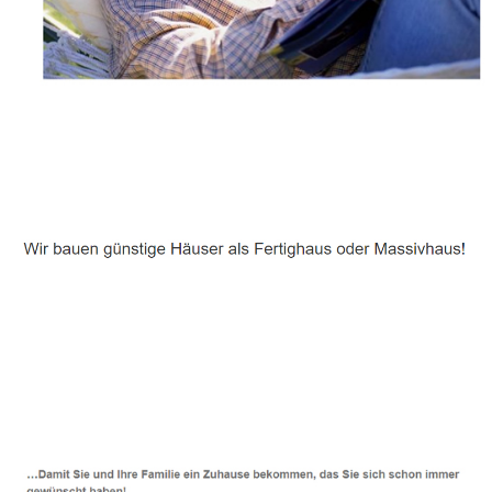
Häuslebauer & Bauunternehmen
Fertighaus Estenfeld - ↗️ PAB-Varioplan ☎️:
Energiesparhaus, Passivhaus, Ausbauhaus, Hausbau
Dienstleistungen