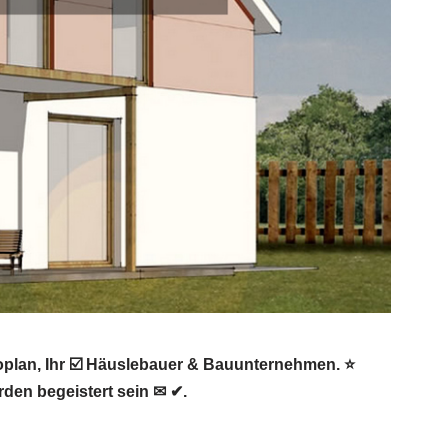
oplan, Ihr ☑️ Häuslebauer & Bauunternehmen. ⭐
den begeistert sein ✉ ✔.