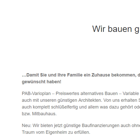
Häuslebauer & Bauunternehmen
Fertighaus 