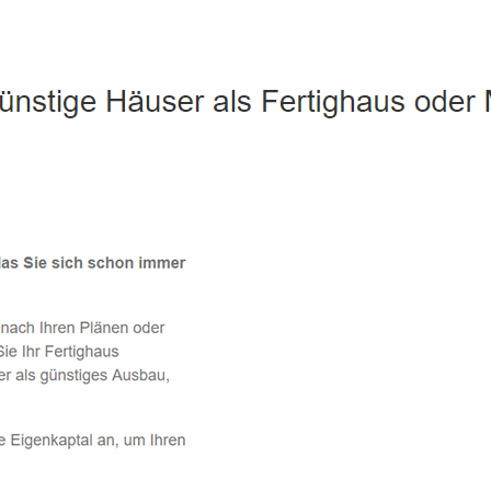
Eilsleben - ↗️ PAB-Varioplan ☎️: Ausbauhaus, Energiesparhau