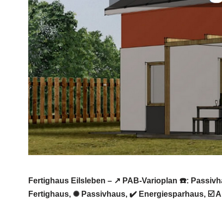
Fertighaus Eilsleben – ↗️ PAB-Varioplan ☎️: Passi
Fertighaus, ✺ Passivhaus, ✔️ Energiesparhaus, ☑️ 