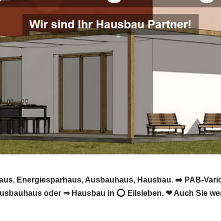
vhaus, Energiesparhaus, Ausbauhaus, Hausbau. ➡️ PAB-Vari
Ausbauhaus oder ⇒ Hausbau in ⭕ Eilsleben. ❤ Auch Sie wer