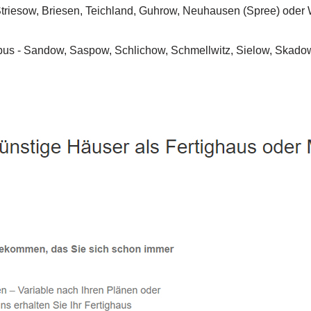
Cottbus - ↗️ PAB-Varioplan ☎️: Ausbauhaus, Energiesparhaus,