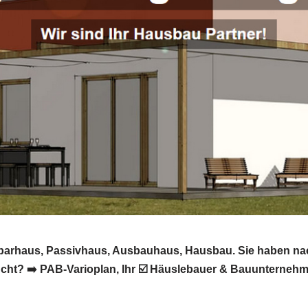
esparhaus, Passivhaus, Ausbauhaus, Hausbau. Sie haben na
t? ➡️ PAB-Varioplan, Ihr ☑️ Häuslebauer & Bauunternehmen