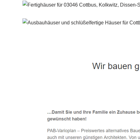
Häuslebauer & Bauunternehmen
Fertighaus 