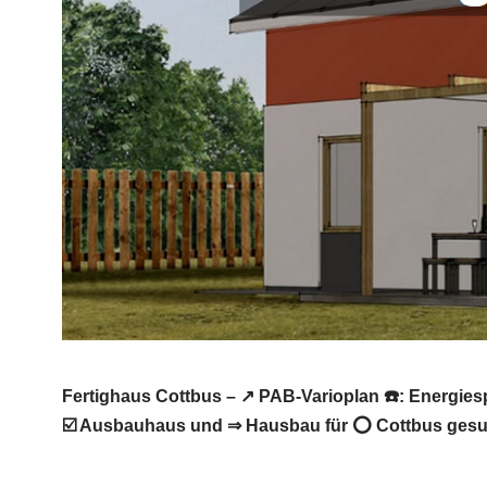
Fertighaus Cottbus – ↗️ PAB-Varioplan ☎️: Energi
☑️ Ausbauhaus und ⇒ Hausbau für ⭕ Cottbus gesuch