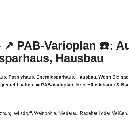
aus, Passivhaus, Energiesparhaus, Hausbau. Wenn Sie nac
sucht haben: ➡️ PAB-Varioplan, Ihr ☑️ Häuslebauer & Ba