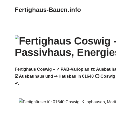
Fertighaus-Bauen.info
Zum
Inhalt
springen
Fertighaus Coswig – ↗️ PAB-Varioplan ☎️: Ausbauh
☑️ Ausbauhaus und ⇒ Hausbau in 01640 ⭕ Coswig ge
✔.