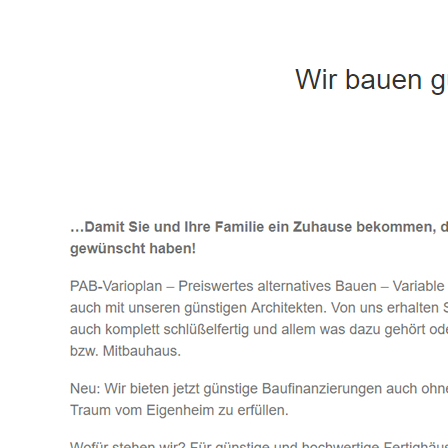
Häuslebauer & Bauunternehmen
Fertighaus 