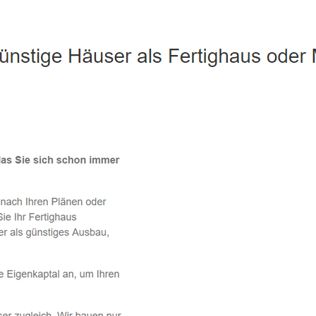
Coswig - ↗️ PAB-Varioplan ☎️: Ausbauhaus, Energiesparhaus,