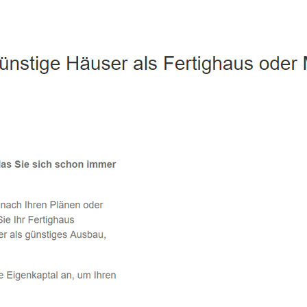
Carlsberg - ↗️ PAB-Varioplan ☎️: Ausbauhaus, Passivhaus, En