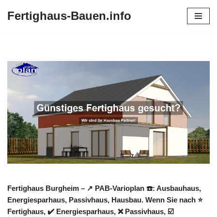
Fertighaus-Bauen.info
Zum
Inhalt
springen
Fertighaus Burgheim – ↗️ PAB-Varioplan ☎️: Ausbauhaus,
Energiesparhaus, Passivhaus, Hausbau. Wenn Sie nach ⭐
Fertighaus, ✔️ Energiesparhaus, ❌ Passivhaus, ☑️