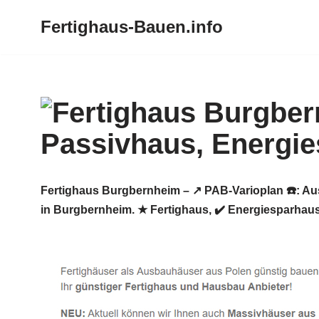
Fertighaus-Bauen.info
Zum
Inhalt
springen
Fertighaus Burgbernheim – ↗️ PAB-Varioplan ☎️: A
in Burgbernheim. ★ Fertighaus, ✔️ Energiesparhau