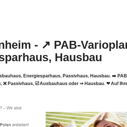
usbauhaus, Energiesparhaus, Passivhaus, Hausbau. ➡️ PAB
s, ❌ Passivhaus, ☑️ Ausbauhaus oder ⇒ Hausbau. ❤ Auf Ihr