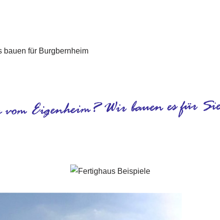
Burgbernheim - ↗️ PAB-Varioplan ☎️: Ausbauhaus, Passivhaus