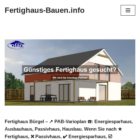
Fertighaus-Bauen.info
Zum
Inhalt
springen
Fertighaus Bürgel – ↗️ PAB-Varioplan ☎️: Energiesparhaus,
Ausbauhaus, Passivhaus, Hausbau. Wenn Sie nach ★
Fertighaus, ❌ Passivhaus, ✔️ Energiesparhaus, ☑️