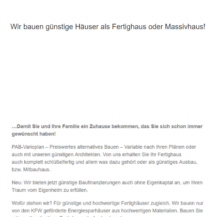
Häuslebauer & Bauunternehmen
Fertighaus Bürgel - ↗️ PAB-Varioplan ☎️: Passivhaus,
Energiesparhaus, Ausbauhaus, Hausbau
Dienstleistungen