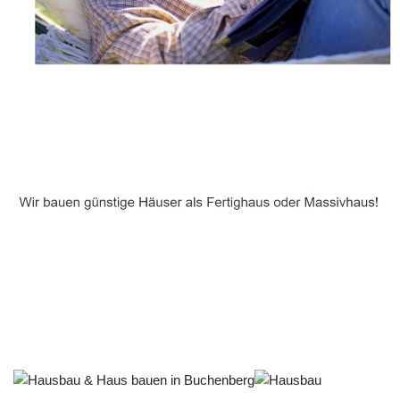
Häuslebauer & Bauunternehmen
Fertighaus Buchenberg - ↗️ PAB-Varioplan ☎️:
Passivhaus, Energiesparhaus, Ausbauhaus, Hausbau
Dienstleistungen