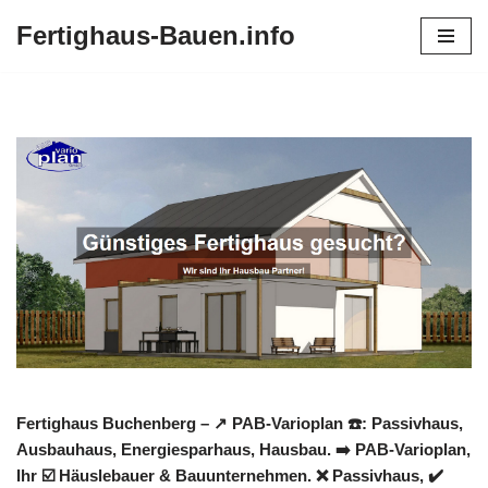
Fertighaus-Bauen.info
Zum
Inhalt
springen
Fertighaus Buchenberg – ↗️ PAB-Varioplan ☎️: Passivhaus,
Ausbauhaus, Energiesparhaus, Hausbau. ➡️ PAB-Varioplan,
Ihr ☑️ Häuslebauer & Bauunternehmen. ❌ Passivhaus, ✔️