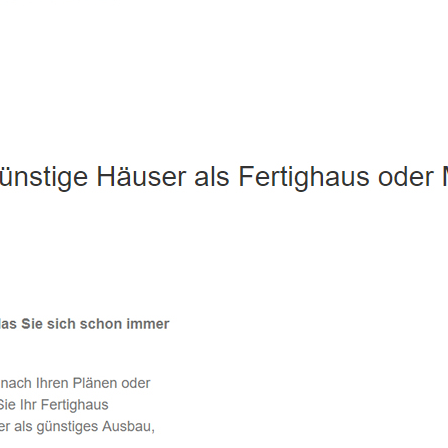
Bodolz - ↗️ PAB-Varioplan ☎️: Ausbauhaus, Passivhaus, Energ