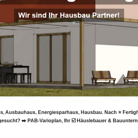
aus, Ausbauhaus, Energiesparhaus, Hausbau. Nach ⭐ Fertig
sucht? ➡️ PAB-Varioplan, Ihr ☑️ Häuslebauer & Bauunter