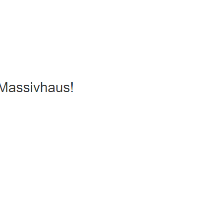
iesparhaus, Hausbau
Service