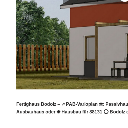
Fertighaus Bodolz – ↗️ PAB-Varioplan ☎️: Passivh
Ausbauhaus oder ✹ Hausbau für 88131 ⭕ Bodolz ge