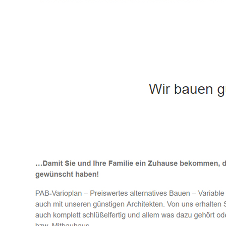
Häuslebauer & Bauunternehmen
Fertighaus 