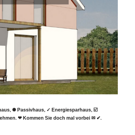
haus, ✺ Passivhaus, ✓ Energiesparhaus, ☑️
nehmen. ❤ Kommen Sie doch mal vorbei ✉ ✔.