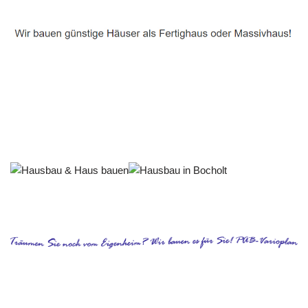
Häuslebauer & Bauunternehmen
Fertighaus Bocholt - ↗️ PAB-Varioplan ☎️: Ausbauhaus,
Energiesparhaus, Passivhaus, Hausbau
Dienstleistungen