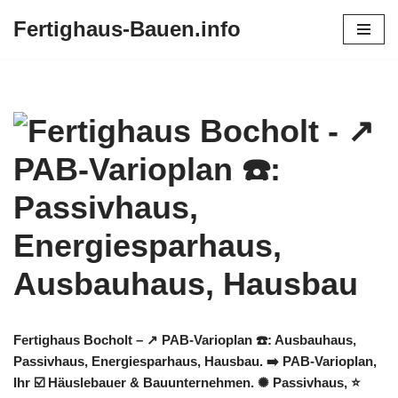
Fertighaus-Bauen.info
Zum
Inhalt
springen
Fertighaus Bocholt – ↗️ PAB-Varioplan ☎️: Ausbauhaus,
Passivhaus, Energiesparhaus, Hausbau. ➡️ PAB-Varioplan,
Ihr ☑️ Häuslebauer & Bauunternehmen. ✺ Passivhaus, ⭐