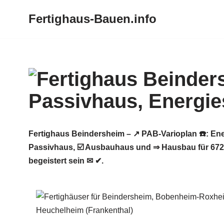
Fertighaus-Bauen.info
Zum
Inhalt
springen
Fertighaus Beindersheim – ↗️ PAB-Varioplan ☎️: E
Passivhaus, ☑️ Ausbauhaus und ⇒ Hausbau für 672
begeistert sein ✉ ✔.