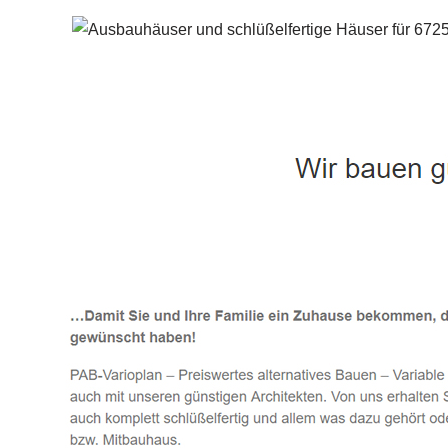
Häuslebauer & Bauunternehmen
Fertighaus 