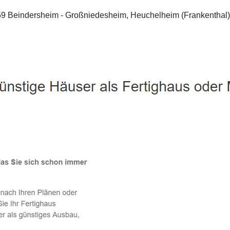
Beindersheim - ↗️ PAB-Varioplan ☎️: Energiesparhaus, Ausba