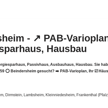
nergiesparhaus, Passivhaus, Ausbauhaus, Hausbau. Sie hab
59 ⭕ Beindersheim gesucht? ➡️ PAB-Varioplan, Ihr ☑️ Häu