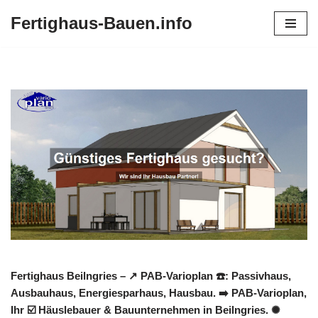
Fertighaus-Bauen.info
Zum
Inhalt
springen
Fertighaus Beilngries – ↗️ PAB-Varioplan ☎️: Passivhaus,
Ausbauhaus, Energiesparhaus, Hausbau. ➡️ PAB-Varioplan,
Ihr ☑️ Häuslebauer & Bauunternehmen in Beilngries. ✺