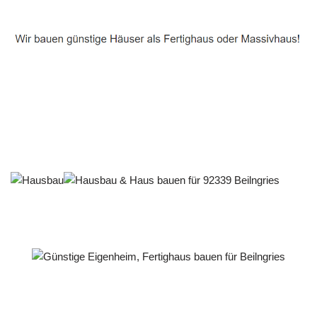
Häuslebauer & Bauunternehmen
Fertighaus Beilngries - ↗️ PAB-Varioplan ☎️:
Energiesparhaus, Passivhaus, Ausbauhaus, Hausbau
Service