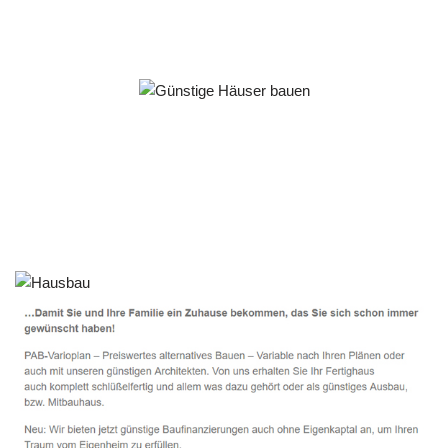
Häuslebauer & Bauunternehmen
Fertighaus Bad Waldsee - ↗️ PAB-Varioplan ☎️:
Ausbauhaus, Passivhaus, Energiesparhaus, Hausbau
Service