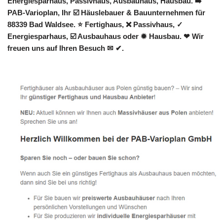
Energiesparhaus, Passivhaus, Ausbauhaus, Hausbau. ➡️
PAB-Varioplan, Ihr ☑️ Häuslebauer & Bauunternehmen für
88339 Bad Waldsee. ⭐ Fertighaus, ❌ Passivhaus, ✓
Energiesparhaus, ☑️ Ausbauhaus oder ✹ Hausbau. ❤ Wir
freuen uns auf Ihren Besuch ✉ ✔.