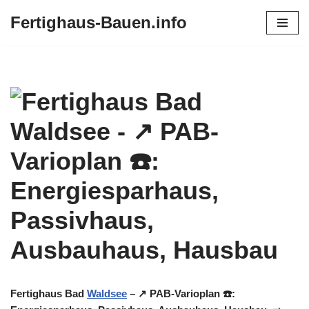
Fertighaus-Bauen.info
Zum
Inhalt
springen
Fertighaus Bad
Waldsee
– ↗️ PAB-Varioplan ☎️: