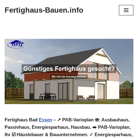
Fertighaus-Bauen.info
Zum
Inhalt
springen
Fertighaus Bad
Essen
– ↗️ PAB-Varioplan ☎️: Ausbauhaus,
Passivhaus, Energiesparhaus, Hausbau. ➡️ PAB-Varioplan,
Ihr ☑️ Häuslebauer & Bauunternehmen. ✓ Energiesparhaus,