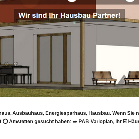
ivhaus, Ausbauhaus, Energiesparhaus, Hausbau. Wenn Sie 
 ⭕ Amstetten gesucht haben: ➡️ PAB-Varioplan, Ihr ☑️ Häu