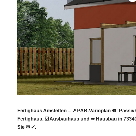
Fertighaus Amstetten – ↗️ PAB-Varioplan ☎️: Pass
Fertighaus, ☑️ Ausbauhaus und ⇒ Hausbau in 73340
Sie ✉ ✔.