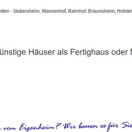
Amstetten - ↗️ PAB-Varioplan ☎️: Energiesparhaus, Passivhau